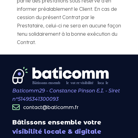
partie des prestations sous réserve d’en
informer préalablement le Client. En cas de
cession du présent Contrat par le
Prestataire, celui-ci ne sera en aucune façon
tenu solidairement à la bonne exécution du
Contrat.
Baticomm29 - Constance Pinson E.I. - Siret
n°51495341300093
contact@baticomm.fr
Bâtissons ensemble votre
visibilité locale & digitale