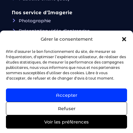
Nos service d’Imagerie
Photographie
Présentation vidéo d'entreprise
Gérer le consentement
Vidéos UGC & Ads
Afin d’assurer le bon fonctionnement du site, de mesurer sa
Restons en contact !
fréquentation, d'optimiser l’expérience utilisateur, de réaliser des
Notre compte instagram
études statistiques, de mesurer la performance des campagnes
publicitaires, nous vous informons que nous et nos partenaires
sommes susceptibles d’utiliser des cookies. Libre à vous
Notre page Facebook
d'accepter, de refuser et de changer d'avis à tout moment.
Notre page Linkedin
Accepter
Refuser
Voir les préférences
Mentions légales.
Conditions générales de vente (CGV).
©
2025 . Tous droits réservés . Création : Baticomm