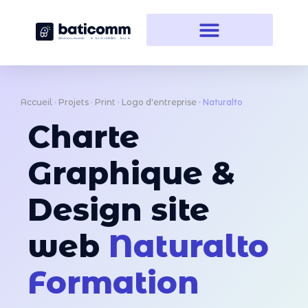
Accueil
·
Projets
·
Print
·
Logo d'entreprise
·
Naturalto
Charte
Graphique &
Design site
web
Naturalto
Formation