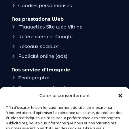
Goodies personnalisés
Nos prestations Web
Maquettes Site web Vitrine
Référencement Google
Réseaux sociaux
Publicité online (ads)
Nos service d’Imagerie
Photographie
Présentation vidéo d'entreprise
Gérer le consentement
Vidéos UGC & Ads
Afin d’assurer le bon fonctionnement du site, de mesurer sa
Restons en contact !
fréquentation, d'optimiser l’expérience utilisateur, de réaliser des
Notre compte instagram
études statistiques, de mesurer la performance des campagnes
publicitaires, nous vous informons que nous et nos partenaires
sommes susceptibles d’utiliser des cookies. Libre à vous